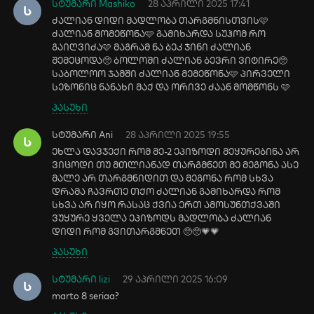
სტუმარი Mashiko
28 აპრილი 2025 17:41
Ს
ძალიან დიდი მადლობა თარგმნისთვის🩷
ძალიან მომეწონა🩷 გამიხარდა სუჰომ რო
გაიღვიძა🩷 მაგრამ ნა ბეკ ჯინი ძალიან
შემეცოდა🥺 ბოლოში ძალიან ბევრი ვიტირე🥺
საბოლოო ჯამში ძალიან მემეწონა🩷 პირველი
სეზონიც ნანახი მაქ და ორივე ძაან მომწონს 🩷
პასუხი
სტუმარი Ani
28 აპრილი 2025 19:55
Ს
ეხლა დავჯექი რომ მე-2 ეპიზოდი მეყურებინა არ
ვიცოდი თუ მთლიანად თარგმნეთ მე მეგონა ასე
მალე არ თარგმნიდით და მეგონა რომ სხვა
დრამა ჩავრთე თქო ძალიან გამიხარდა რომ
სხვა არ იყო რასაც ქვია ერთ ამოსუნთქვაში
ვუყურე ყველა ეპიზოდს მადლობა ძალიან
დიდი რომ გვითარგმნეთ 🥺🥺💗💗
პასუხი
სტუმარი lizi
29 აპრილი 2025 16:09
Ს
marto 8 seriaa?