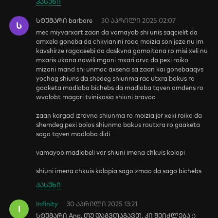
პასუხი
სტუმარი barbare
30 აპრილი 2025 02:07
Ს
mec miyvarxart zaan da vamayob shi unis saqcielit da
amxela goneba da chkvianini roaa moizia son jeze nu im
kavshirze ragaceebi da daskvna gamoitana ro misi xeli nu
mxaris ukana nawili mgoni mxari arvc da pexi roiko
mizani mand shi unmac axsena sa zaan kai gonebaaqvs
yochag shiuns da shedeg shiunma rac utxra bakus ro
gaaketa madloba bichebs da madloba tqven amdens ro
wvalobt magari tvinikosia shiuni bravoo
zaan kargad izrovna shiunma ro moizia jer xeki roiko da
shemdeg pexi bolos shiunma bakus routxra ro gaaketa
sago tqven madloba didi
vamayob madlobeli var shiuni imena chkuis kolopi
shiuni imena chkuis kolopia sago zmao da sago bichebs
პასუხი
Infinity
30 აპრილი 2025 13:21
I
სტუმარი Ana, თუ დაგვთაგავთ, კი შეიძლება :)