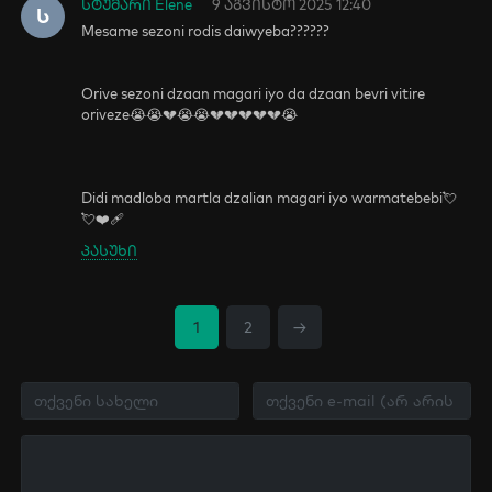
სტუმარი Elene
9 აგვისტო 2025 12:40
Ს
Mesame sezoni rodis daiwyeba??????
Orive sezoni dzaan magari iyo da dzaan bevri vitire
oriveze😭😭💔😭😭💔💔💔💔💔😭
Didi madloba martla dzalian magari iyo warmatebebi💘
💘❤️‍🩹
პასუხი
1
2
→