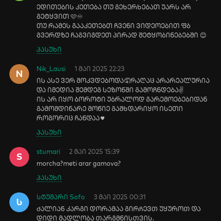
ედითების კეთება თუ გეხერხებათ უარს არ
გეტყვით 🩷♾️
თუ რამეს გააკეთებთ ჩვენი ვიდეოებით ფბ
გვერდზე ჩაგვიგდეთ პირად შეტყობინებებში 😊
პასუხი
Nik_Lausi
1 მაი 2025 22:23
N
ის ასე ვერ მოკვდებოდა🤦რაღაც არარეალურია
და იმედია შემდეგ სეზონში გამოჩნდება✌️
ის არ იყო ბოროტი უბრალოდ გარემოებებიდან
გამომდინარე მოწიე გამხდარიყო ისეთი
როგორიც ჩანდაა♥️
პასუხი
stumari
2 მაი 2025 15:39
S
morcha?meti arar gamova?
პასუხი
სტუმარი Sofo
3 მაი 2025 00:31
Ს
Ძალიან კარგი დორამაა გირᲩევᲗ უყუროᲗ და
დიდი მადლობა ᲗარგმნისᲗვის.