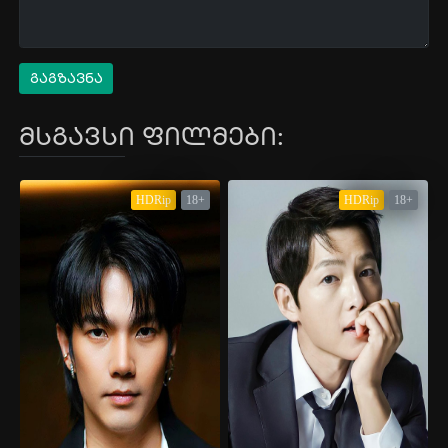
გაგზავნა
მსგავსი ფილმები:
HDRip
18+
HDRip
18+