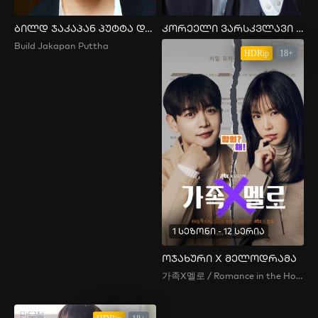
ბილდ ჯაკაპან პუტტა და მისი სკანდალი
კორეელი ვარსკვლავი სონ ჯუნ კის ქორწინება
Build Jakapan Puttha
HDRip
18+
1 სეზონი - 12 სერია
ოჯახური X მელოდრამა
가족X멜로 / Romance in the House