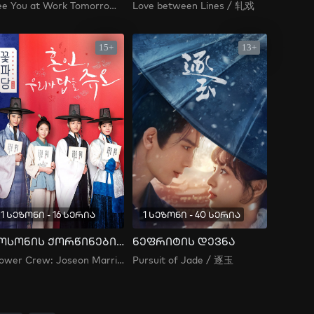
See You at Work Tomorrow! / 내일도 출근!
Love between Lines / 轧戏
15+
13+
1 სეზონი - 16 სერია
1 სეზონი - 40 სერია
ჩოსონის ქორწინების სააგენტო
ნეფრიტის დევნა
Flower Crew: Joseon Marriage Agency / 꽃파당: 조선혼담공작소
Pursuit of Jade / 逐玉