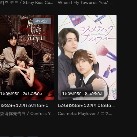
스키즈 코드 / Stray Kids Code / SKZ-Code
When I Fly Towards You/ 当我飞奔向你
არ აქვს
1 სეზონი - 24 სერია
1 სეზონი - 8 სერია
იყვარული აღიარე
სასიყვარულო თამაშები კოსმეტიკის სალონში
麻烦请你先告白 / Confess Your Love / Ma Fan Qing Ni Xian Gao Bai / გთხოვ, ჯერ სიყვარული აღიარე
Cosmetic Playlover / コスメティック・プレイラバー