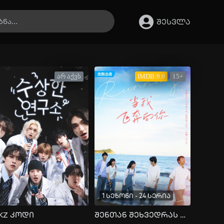
შესვლა
არ აქვს
IMDB:9.0
15+
1 სეზონი - 24 სერია
KZ კოდი
შენთან შეხვედრას ვჩქარობ