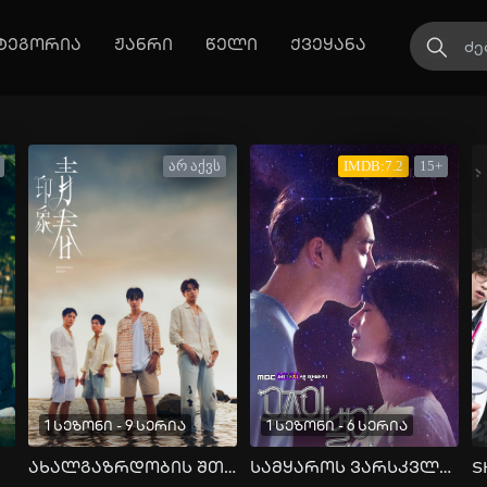
ტეგორია
ჟანრი
წელი
ქვეყანა
არ აქვს
IMDB:7.2
15+
1 სეზონი - 9 სერია
1 სეზონი - 6 სერია
ახალგაზრდობის შთაბეჭდილება
სამყაროს ვარსკვლავი
S