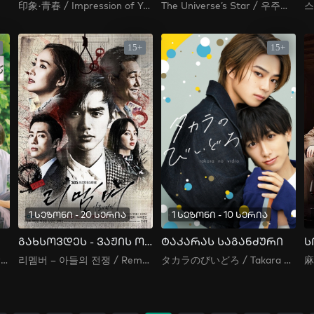
印象·青春 / Impression of Youth
The Universe’s Star / 우주의 별이
15+
15+
1 სეზონი - 20 სერია
1 სეზონი - 10 სერია
გახსოვდეს - ვაჟის ომი
ტაკარას საგანძური
ს
ひだまりが聴こえる/ I Hear the Sunspot
리멤버 – 아들의 전쟁 / Remember: War of the Son
タカラのびいどろ / Takara no Vidro / Takara's Treasure