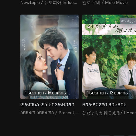
Newtopia / 뉴토피아 Influenza , Inpeulruenja , Nyutopia , 인플루엔자
멜로 무비 / Melo Movie
არ აქვს
1 სეზონი - 16 სერია
1 სეზონი - 12 სერია
დროსა და სივრცეში
ჩურჩული მესმის
აწმყო აწმყოა / Present, Is Present / Ben Xiang Suo You Shi Kong De Ni , Mu Ai Guo Hou , 暮靄過后 , 暮霭过后 , 奔向所有時空的你