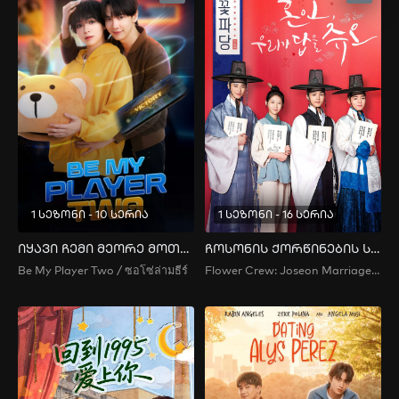
1 სეზონი - 10 სერია
1 სეზონი - 16 სერია
იყავი ჩემი მეორე მოთამაშე
ჩოსონის ქორწინების სააგენტო
Be My Player Two / ซอโซ่ล่ามธีร์
Flower Crew: Joseon Marriage Agency / 꽃파당: 조선혼담공작소