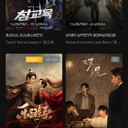
1 სეზონი - 10 სერია
1 სეზონი - 6 სერია
ჭკუას გასწავლი
ბიჭი ბოლო მერხიდან
Teach You a Lesson / 참교육
Notes from the Last Row / 맨 끝줄 소년
IMDB:7.9
არ აქვს
18+