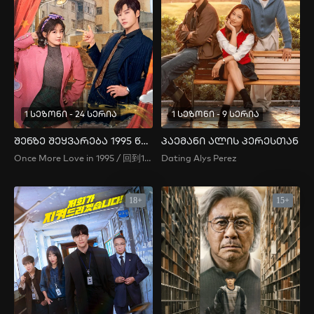
1 სეზონი - 24 სერია
1 სეზონი - 9 სერია
შენზე შეყვარება 1995 წელს
პაემანი ალის პერესთან
Once More Love in 1995 / 回到1995爱上你
Dating Alys Perez
18+
15+