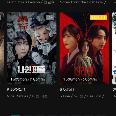
Agent Kim Reactivated / 김부장
Teach You a Lesson / 참교육
Notes from the Last Row / 맨 끝줄 소년
15+
IMDB:8.1
1 სეზონი - 11 სერია
1 სეზონი - 6 სერია
9 პაზლი
S ხაზი
უ
Nine Puzzles / 나인 퍼즐
S Line / S라인 / Eseulain / S Rain / S라인 / 에스라인