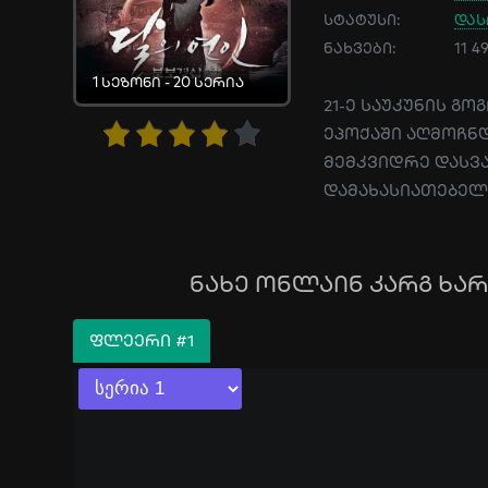
სტატუსი:
და
ნახვები:
11 
1 სეზონი - 20 სერია
21-ე საუკუნის გო
ეპოქაში აღმოჩნ
მემკვიდრე დასვა
დამახასიათებელი
ნახე ონლაინ კარგ ხა
ᲤᲚᲔᲔᲠᲘ #1