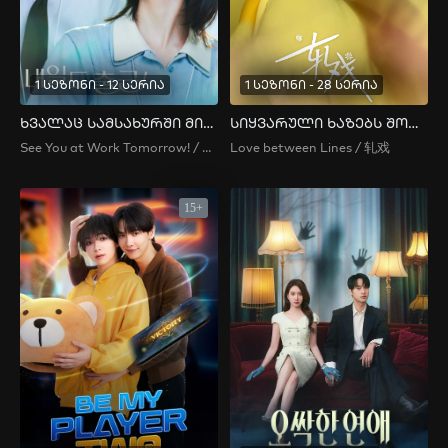
1 სეზონი - 12 სერია
1 სეზონი - 28 სერია
ხვალაც სამსახურში მივდივარ
სიყვარული ხაზებს შორის
See You at Work Tomorrow! / 내일도 출근!
Love between Lines / 轧戏
15+