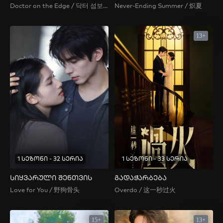
Doctor on the Edge / 닥터 섬보이
Never-Ending Summer / 炽夏
13+
1 სეზონი - 32 სერია
1 სეზონი - 33 სერია
სიყვარული შენთვის
გადაჭარბება
Love for You / 野狗骨头
Overdo / 这一秒过火
15+
13+