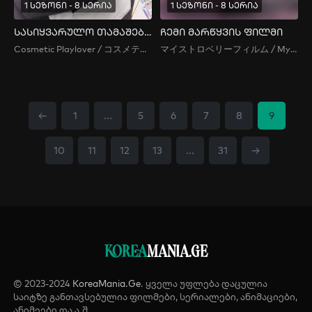
1 სეზონი - 8 სერია
1 სეზონი - 8 სერია
სასიყვარულო თამაშები კოსმეტიკის სალონში
ჩემი მარწყვის ფილმი
Cosmetic Playlover / コスメティック・プレイラバー
マイストロベリーフィルム / My Strawberry Film
←
1
...
5
6
7
8
9
10
11
12
13
...
31
→
KOREA
MANIA.GE
© 2023-2024
KoreaMania.Ge
. ყველა უფლება დაცულია
საიტზე განთავსებულია ფილმები, სერიალები, ანიმაციები,
ანიმეები და ა.შ