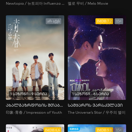
Newtopia / 뉴토피아 Influenza , Inpeulruenja , Nyutopia , 인플루엔자
멜로 무비 / Melo Movie
არ აქვს
IMDB:7.2
15+
1 სეზონი - 9 სერია
1 სეზონი - 6 სერია
ახალგაზრდობის შთაბეჭდილება
სამყაროს ვარსკვლავი
印象·青春 / Impression of Youth
The Universe’s Star / 우주의 별이
IMDB:6,6
IMDB:9.0
15+