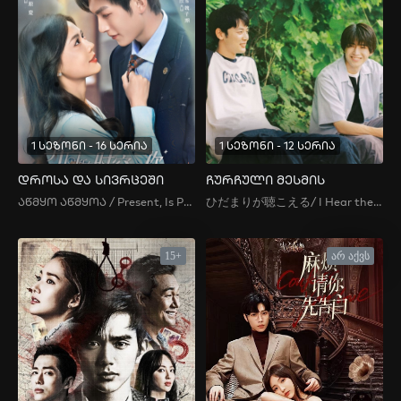
1 სეზონი - 16 სერია
1 სეზონი - 12 სერია
დროსა და სივრცეში
ჩურჩული მესმის
აწმყო აწმყოა / Present, Is Present / Ben Xiang Suo You Shi Kong De Ni , Mu Ai Guo Hou , 暮靄過后 , 暮霭过后 , 奔向所有時空的你
ひだまりが聴こえる/ I Hear the Sunspot
15+
არ აქვს