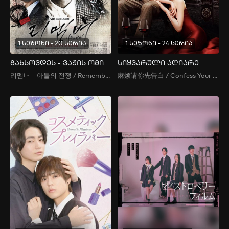
1 სეზონი - 20 სერია
1 სეზონი - 24 სერია
გახსოვდეს - ვაჟის ომი
სიყვარული აღიარე
리멤버 – 아들의 전쟁 / Remember: War of the Son
麻烦请你先告白 / Confess Your Love / Ma Fan Qing Ni Xian Gao Bai / გთხოვ, ჯერ სიყვარული აღიარე