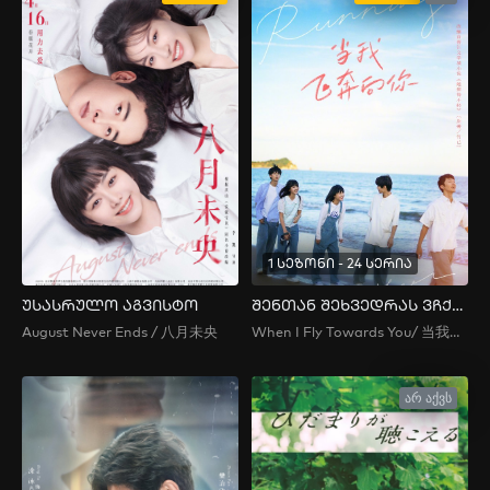
1 სეზონი - 24 სერია
უსასრულო აგვისტო
შენთან შეხვედრას ვჩქარობ
August Never Ends / 八月未央
When I Fly Towards You/ 当我飞奔向你
არ აქვს