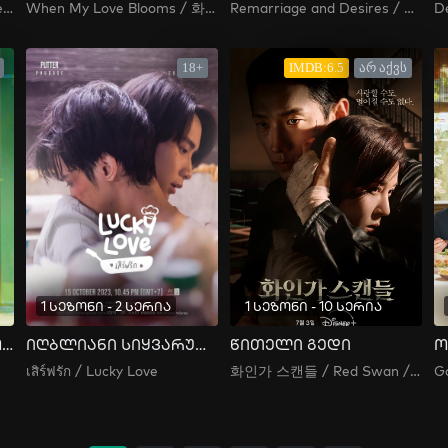
퍼스트 러브 / Peoseuteu Reobeu / 퍼스트러브
When My Love Blooms / 화양연화
Remarriage and Desires / 블랙의 신부 / The Bride of Black / The Black Bride
18+
IMDB:6.5
არ აქვს
1 სეზონი - 2 სერია
1 სეზონი - 10 სერია
სემანტიკური შეცდომა
იღბლიანი სიყვარული
წითელი გედი
ო
เสิร์ฟรัก / Lucky Love
화인가 스캔들 / Red Swan / ჰვანის ოჯახის სკანდალი