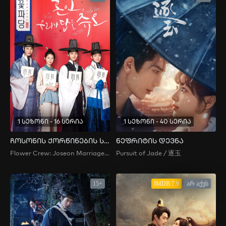
1 სეზონი - 16 სერია
1 სეზონი - 40 სერია
ჩოსონის ქორწინების სააგენტო
ნეფრიტის დევნა
Flower Crew: Joseon Marriage Agency / 꽃파당: 조선혼담공작소
Pursuit of Jade / 逐玉
15+
IMDB:7.9
არ აქვს