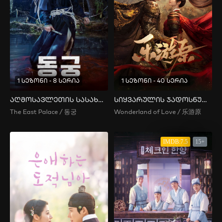
1 სეზონი - 8 სერია
1 სეზონი - 40 სერია
აღმოსავლეთის სასახლე
სიყვარულის ჯადოსნური ქვეყანა
The East Palace / 동궁
Wonderland of Love / 乐游原
IMDB:7.5
15+