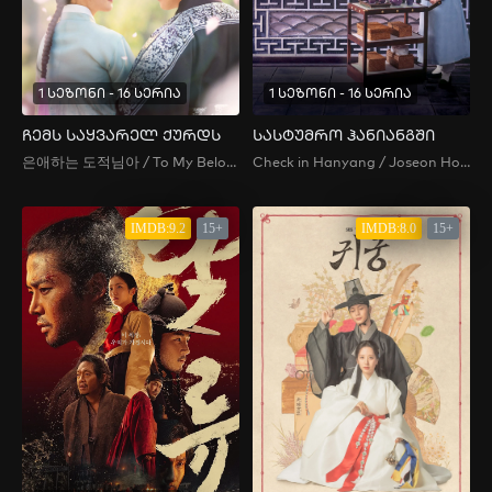
1 სეზონი - 16 სერია
1 სეზონი - 16 სერია
ჩემს საყვარელ ქურდს
სასტუმრო ჰანიანგში
은애하는 도적님아 / To My Beloved Thief
Check in Hanyang / Joseon Hotel , Dohwa Gaekju , 도화 객주
IMDB:9.2
15+
IMDB:8.0
15+