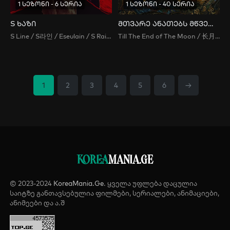
1 სეზონი - 6 სერია
1 სეზონი - 40 სერია
S ხაზი
მთვარე ანათებს მწვერვალებს
S Line / S라인 / Eseulain / S Rain / S라인 / 에스라인
Till The End of The Moon / 长月烬明, 月照千峰为一人 , 黑月光拿稳BE剧本 , 长月无烬 , 長月燼明
1
2
3
4
5
6
→
KOREA
MANIA.GE
© 2023-2024
KoreaMania.Ge
. ყველა უფლება დაცულია
საიტზე განთავსებულია ფილმები, სერიალები, ანიმაციები,
ანიმეები და ა.შ