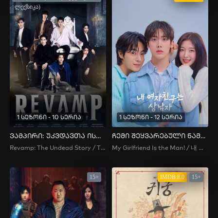
ლექსიკა)
1 სეზონი - 10 სერია
1 სეზონი - 12 სერია
ვამპირი: უკვდავთა ისტორია
ჩემი შეყვარებული ნამდვილი მამაკაცია
Revamp: The Undead Story / The Vampire Project: To the Last / Vampire Project / แวมไพร์เดอะอันเดดสตอรี่ / My Broccoli
My Girlfriend Is the Man! / 내 여자친구는 상남자 / My Girlfriend Is a Hot Guy / My Girlfriend Is a Real Man , My Girlfriend Is a Tough Guy / My Girlfriend's a Real Man / Nae Yeojachinguneun Sangnamja
15+
IMDB:8.0
15+