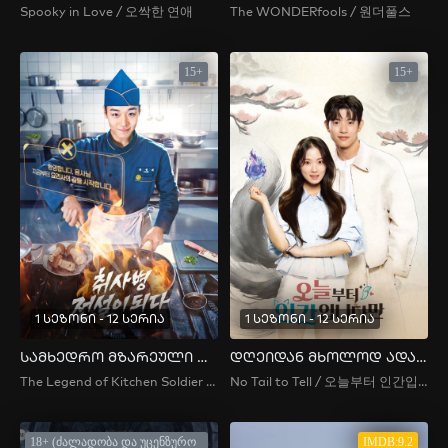
Spooky in Love / 오싹한 연애
The WONDERfools / 원더풀스
15+
15+
1 სეზონი - 12 სერია
1 სეზონი - 12 სერია
სამხედრო მზარეული ლეგენდად იქცა
დღეიდან მხოლოდ ადამიანი ვარ
The Legend of Kitchen Soldier / 취사병 전설이 되다
No Tail to Tell / 오늘부터 인간입니다만
18+ (ძალადობა და უცენზურო
IMDB:9.2