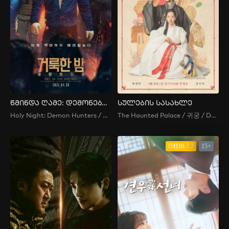
წმინდა ღამე: დემონებზე მონადირეები
სულების სასახლე
Holy Night: Demon Hunters / 거룩한 밤: 데몬 헌터스
The Haunted Palace / 귀궁 / Devil Palace / Gwigung / Haunted Palace / Return to the Palace
IMDB:7.7
15+