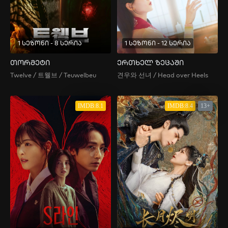
1 სეზონი - 8 სერია
1 სეზონი - 12 სერია
თორმეტი
ერთხელ ზეცაში
Twelve / 트웰브 / Teuwelbeu
견우와 선녀 / Head over Heels
IMDB:8.1
IMDB:8.4
13+