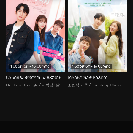
1 სეზონი - 10 სერია
1 სეზონი - 16 სერია
სასიყვარულო სამკუთხედი
ოჯახი შერჩევით
Our Love Triangle / 내짝남X날짝남
조립식 가족 / Family by Choice