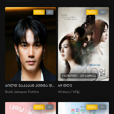
HDRip
18+
HDRip
18+
1 სეზონი - 20 სერია
ბილდ ჯაკაპან პუტტა და მისი სკანდალი
49 დღე
Build Jakapan Puttha
49 days / 49일
HDRip
18+
HDRip
18+