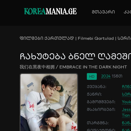
KOREA
MANIA.GE
მთავარი
კა
ფილმები ქართულად | Filmebi Qartulad | სერია
ჩახუტება ბნელ ღამეშ
我们在黑夜中相拥 / EMBRACE IN THE DARK NIGHT
2024
15წთ
HD
ქვეყანა:
ჩინ
ჟანრი:
სერ
გამომშვები:
You
მსახიობები:
Jess
Tian
თარგმნა:
ნან
რედაქტორი:
ნან