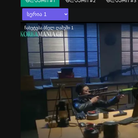
ᲤᲚᲔᲔᲠᲘ #1
ᲤᲚᲔᲔᲠᲘ #2
ᲤᲚᲔᲔᲠᲘ #3