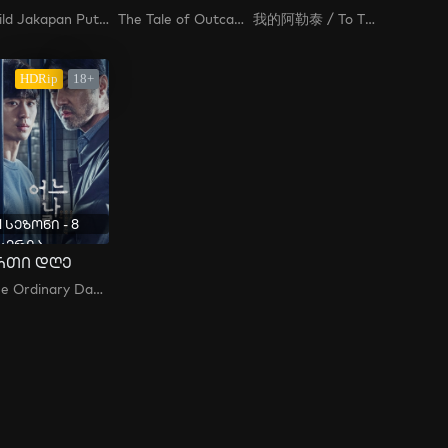
Build Jakapan Puttha
The Tale of Outcasts / Nokemono-tachi no Yoru / ノケモノたちの夜
我的阿勒泰 / To The Wonder / My Altai
HDRip
18+
1 სეზონი - 8
სერია
რთი დღე
One Ordinary Day / 어느 날 / One Day , That Night , Eoneu Nal , Geunal Bam , Keunal Bam , 그날 밤