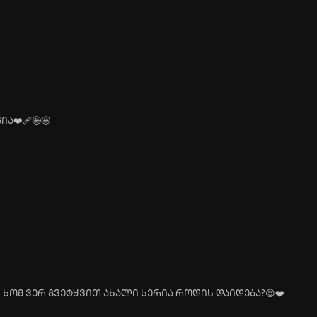
❤️‍🩹🤩🤩
ხომ ვერ გვეტყვით ახალი სერია როდის დაიდება?😍❤️