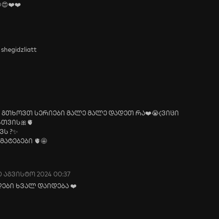
😍❤️❤️
shegidzliatt
და გთხოვთ სერიები მალე მალე დადეთ რა❤️😭(ვიცი
თვის🎀🫀
ვს ?✨
ატებები 🫀🤩
0 აგვისტო 2024 00:37
დები ხვალ დაიდება ❤️