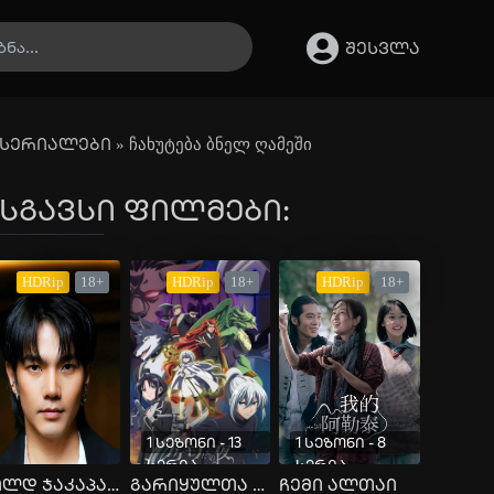
შესვლა
სერიალები
» ჩახუტება ბნელ ღამეში
სგავსი ფილმები:
HDRip
18+
HDRip
18+
HDRip
18+
1 სეზონი - 13
1 სეზონი - 8
სერია
სერია
ბილდ ჯაკაპან პუტტა და მისი სკანდალი
გარიყულთა ღამე
ჩემი ალთაი