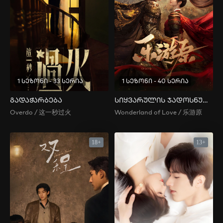
1 სეზონი - 33 სერია
1 სეზონი - 40 სერია
გადაჭარბება
სიყვარულის ჯადოსნური ქვეყანა
Overdo / 这一秒过火
Wonderland of Love / 乐游原
18+
13+