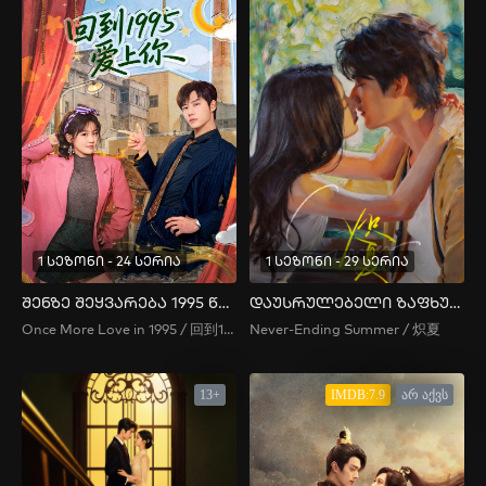
1 სეზონი - 24 სერია
1 სეზონი - 29 სერია
შენზე შეყვარება 1995 წელს
დაუსრულებელი ზაფხული
Once More Love in 1995 / 回到1995爱上你
Never-Ending Summer / 炽夏
13+
IMDB:7.9
არ აქვს