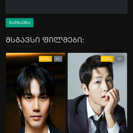
გაგზავნა
მსგავსი ფილმები:
HDRip
18+
HDRip
18+