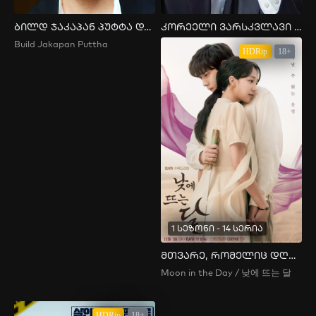
ბილდ ჯაკაპან პუტტა და მისი სკანდალი
კორეელი ვარსკვლავი სონ ჯუნ კის ქორწინება
Build Jakapan Puttha
HDRip
18+
1 სეზონი - 14 სერია
მთვარე, რომელიც დღისით ამოდის
Moon in the Day / 낮에 뜨는 달
HDRip
18+