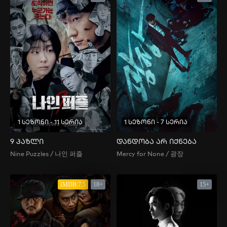
1 სეზონი - 11 სერია
1 სეზონი - 7 სერია
9 პაზლი
დანდობა არ იქნება
Nine Puzzles / 나인 퍼즐
Mercy for None / 광장
IMDB:7.5
18+
15+