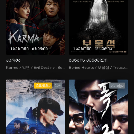
1 სეზონი - 6 სერია
1 სეზონი - 16 სერია
კარმა
განძის კუნძული
Karma / 악연 / Evil Destiny , Bad Relationship , Ill-Fated Relationship , Akyeon
Buried Hearts / 보물섬 / Treasure Island
IMDB:6.6
15+
არ აქვს