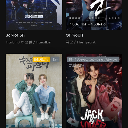
1 სეზონი - 4 სერია
ჰარბინი
ტირანი
Harbin / 하얼빈 / Haeolbin
폭군 / The Tyrant
IMDB:7.8
15+
18+ ( ძალადობა და უცენზურო
ლექსიკა)