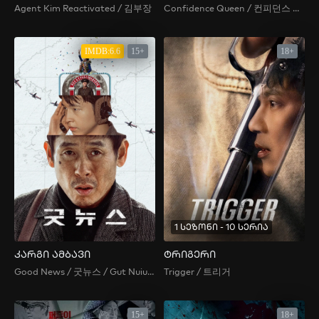
Agent Kim Reactivated / 김부장
Confidence Queen / 컨피던스 맨 KR / The Confidence Man KR /
IMDB:6.6
15+
18+
1 სეზონი - 10 სერია
კარგი ამბავი
ტრიგერი
Good News / 굿뉴스 / Gut Nuiuseu / 굿늬우스
Trigger / 트리거
15+
18+