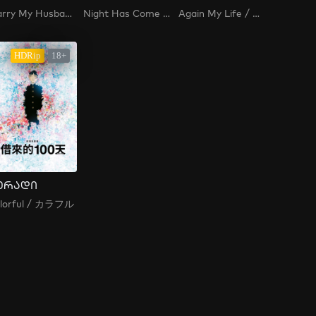
Marry My Husband / 내 남편과 결혼해줘
Night Has Come / 밤이 되었습니다 / Bami Doeeossseumnida
Again My Life / 어게인 마이 라이프
HDRip
18+
ერადი
lorful / カラフル