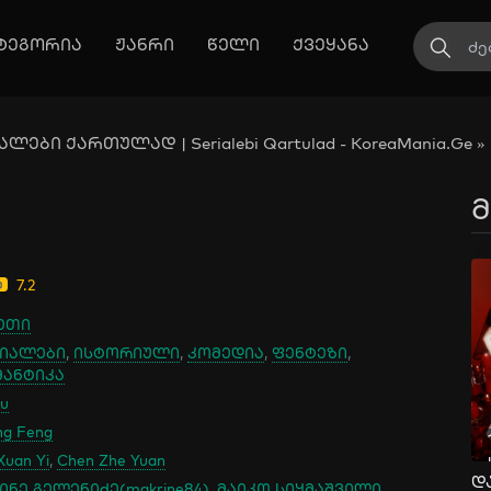
ტეგორია
ჟანრი
წელი
ქვეყანა
ლები ქართულად | Serialebi Qartulad - KoreaMania.Ge
»
მ
7.2
ეთი
იალები
,
ისტორიული
,
კომედია
,
ფენტეზი
,
ანტიკა
ku
ng Feng
uan Yi
,
Chen Zhe Yuan
ინე გელენიძე(makrine84)
,
მაიკო სიყმაშვილი