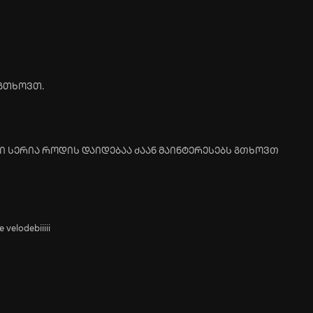
 გთხოვთ.
ი სერია როდის დაიდებაა Ძაან მაინტერესებს გᲗხოვᲗ
velodebiiiii