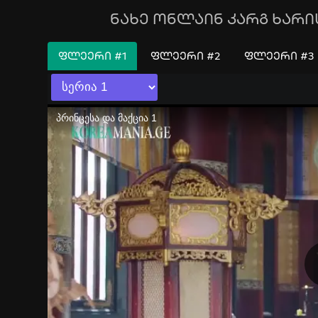
ნახე ონლაინ კარგ ხარის
ᲤᲚᲔᲔᲠᲘ #1
ᲤᲚᲔᲔᲠᲘ #2
ᲤᲚᲔᲔᲠᲘ #3