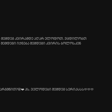
ბა შემდეგ კვირამდე აღარ ელოდოთ. ვცდილობთ
შემდეგი იქნება შემდეგი კვირის ბოლოსკენ
ს თარგმნით?🫣❤️ პს. ველოდები შემდეგ სერიასსს🫶🫶🫶