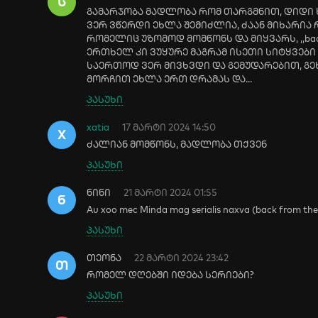
Ს
გამარჯობა მადლობა რომ თარგმნით, დიდი ხ
ვერ ვწერდი ეხლა შემიძლია, ძაან მიხარია
რომელიც უზომოდ მომწონს და მიყვარს, ,,back f
ერთხელ კი ვუყურე მაგრამ ისეთი სიტყვები
საერთოდ ვერ მივხვდი და გემუდარებით, გე
მორჩით ეხლა ერთ დრამას და...
პასუხი
xatia
17 მარტი 2024 14:50
X
ძალიან მომწონს, მადლობა თქვენ
პასუხი
ნინი
21 მარტი 2024 01:55
Ნ
Au xoo mec Minda mag serialis naxva (back from the
პასუხი
თეონა
22 მარტი 2024 23:42
Თ
რომელ დღებში იდება სერიები?
პასუხი