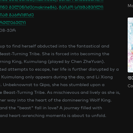
ინე გელენიძე(makrine84)
,
მაიკო სიყმაშვილი
იამ გაბრიჭიძე
სრულებული
708-ჯერ
up to find herself abducted into the fantastical and
Beast-Turning Tribe. She is forced into becoming the
urning King, Kuimulang (played by Chen ZheYuan).
ed attempts to escape, her life is further disrupted by a
Kuimulang only appears during the day, and Li Xiong
ფ
t. Unbeknownst to Qipa, she has stumbled upon a
Co
e Beast-Turning Tribe. As mischievous and lively as she is,
 her way into the heart of the domineering Wolf King.
nd the "beast" fall in love? A journey filled with
 and heart-wrenching moments is about to unfold.