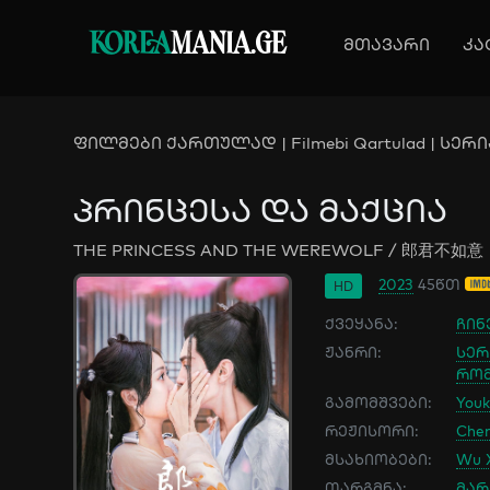
KOREA
MANIA.GE
მთავარი
კა
ფილმები ქართულად | Filmebi Qartulad | სერია
პრინცესა და მაქცია
THE PRINCESS AND THE WEREWOLF / 郎君不如意
2023
45წთ
HD
ქვეყანა:
ჩინ
ჟანრი:
სერ
რომ
გამომშვები:
You
რეჟისორი:
Che
მსახიობები:
Wu X
თარგმნა:
მარ