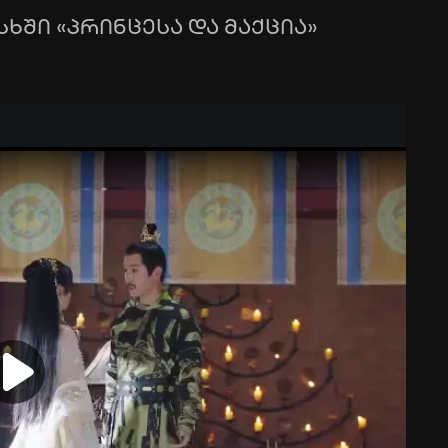
ხში «პრინცესა და მაქცია»