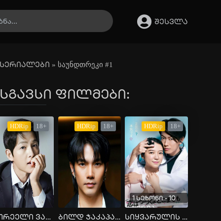
შესვლა
სერიალები
» საუნდთრეკი #1
სგავსი ფილმები:
HDRip
18+
HDRip
18+
HDRip
18+
1 სეზონი - 10
სერია
კორეელი ვარსკვლავი სონ ჯუნ კის ქორწინება
ბილდ ჯაკაპან პუტტა და მისი სკანდალი
სიყვარულის განუკურნებელი შემთხვევა