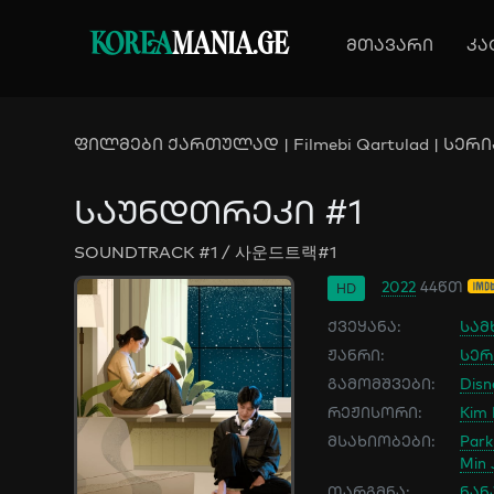
KOREA
MANIA.GE
მთავარი
კა
ფილმები ქართულად | Filmebi Qartulad | სერია
საუნდთრეკი #1
SOUNDTRACK #1 / 사운드트랙#1
2022
44წთ
HD
ქვეყანა:
სამ
ჟანრი:
სერ
გამომშვები:
Disn
რეჟისორი:
Kim
მსახიობები:
Park
Min 
თარგმნა:
ნან