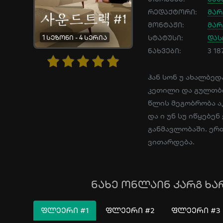
რედაქტორი:
მარ
მონტაჟი:
მარ
1 სეზონი - 4 სერია
სტატუსი:
და
ნახვები:
3 18
ჰან სონ უ ახალბედ
კეთილი და გულთბილ
წლის მეგობრობა აკ
და ი უნ სუ იწყებე
განმავლობაში. ე
ვითარდება.
ნახე ონლაინ კარგ ხა
ᲤᲚᲔᲔᲠᲘ #1
ᲤᲚᲔᲔᲠᲘ #2
ᲤᲚᲔᲔᲠᲘ #3