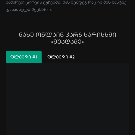
სამხრეთ კორეის ქუჩებში, მას შემდეგ რაც ის მის სასტიკ
დანაშაულს შეესწრო.
ნახე ონლაინ კარგ ხარისხში
«შუაღამე»
ᲤᲚᲔᲔᲠᲘ #1
ᲤᲚᲔᲔᲠᲘ #2