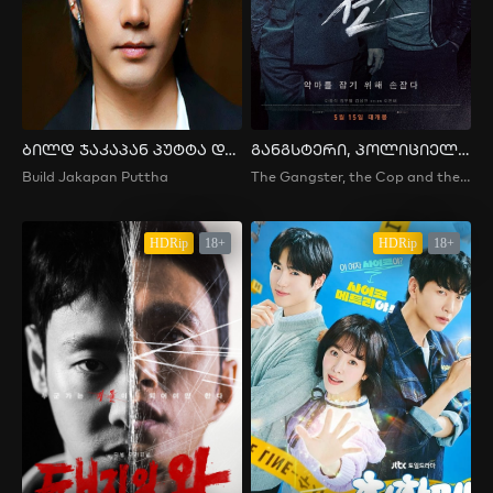
ბილდ ჯაკაპან პუტტა და მისი სკანდალი
განგსტერი, პოლიციელი, ეშმაკი
Build Jakapan Puttha
The Gangster, the Cop and the Devil , 악인전
HDRip
18+
HDRip
18+