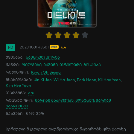
2023
1სთ 43წთ
6.4
HD
ქვეყანა:
სამხრეთ კორეა
ჟანრი:
ფილმები
,
ექშენი
,
თრილერი
,
მისტიკა
რეჟისორი:
Kwon Oh Seung
მსახიობები:
Jin Ki Joo
,
Wi Ha Joon
,
Park Hoon
,
Kil Hae Yeon
,
Kim Hye Yoon
თარგმნა:
aru
რედაქტორი:
მარიამ გაბრიჭიძე
,
მონტაჟი: მარიამ
გაბრიჭიძე
ნახვები:
5 149-ჯერ
სერიული მკვლელი დაუნდობლად ნადირობს ყრუ ქალზე