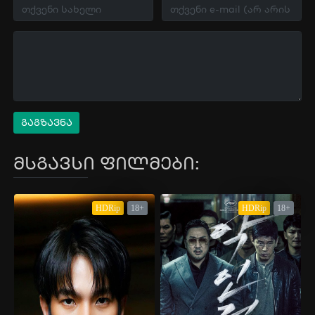
გაგზავნა
მსგავსი ფილმები:
HDRip
18+
HDRip
18+