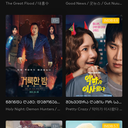
The Great Flood / 대홍수
Good News / 굿뉴스 / Gut Nuiuseu / 굿늬우스
15+
IMDB:6.6
წმინდა ღამე: დემონებზე მონადირეები
შეხვედრა ღამის ორ საათზე
Holy Night: Demon Hunters / 거룩한 밤: 데몬 헌터스
Pretty Crazy / 악마가 이사왔다 / 2 O’Clock Date / 2siui Deiteu / 2시의 데이트 / Date at 2 O’Clock / The Devil Has Moved In
13+
IMDB:5.7