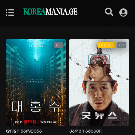
KOREA
MANIA.GE
15+
IMDB:6.6
15+
დიდი წარღვნა
კარგი ამბავი