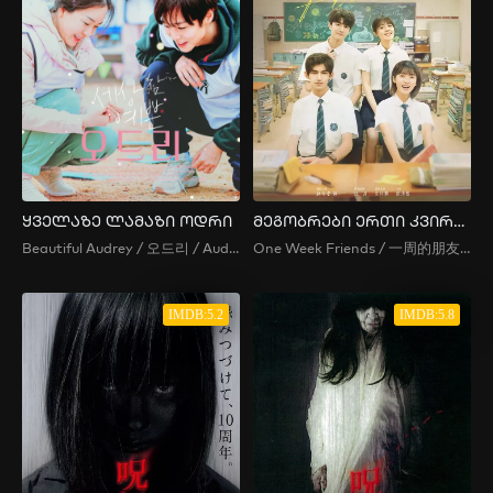
ყველაზე ლამაზი ოდრი
მეგობრები ერთი კვირით
Beautiful Audrey / 오드리 / Audrey / Odeuri
One Week Friends / 一周的朋友 / Yi Zhou De Peng You
IMDB:5.2
IMDB:5.8