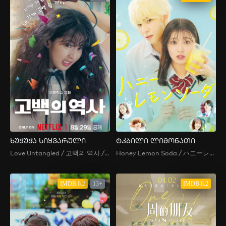
ხუჭუჭა სიყვარული
ტკბილი ლიმონათი
Love Untangled / 고백의 역사 / History of Confession / Gobaekui Yeoksa
Honey Lemon Soda / ハニーレモンソーダ / Haniremonsoda / 青春特調蜂蜜檸檬蘇打
IMDB:6.2
13+
IMDB:6.2