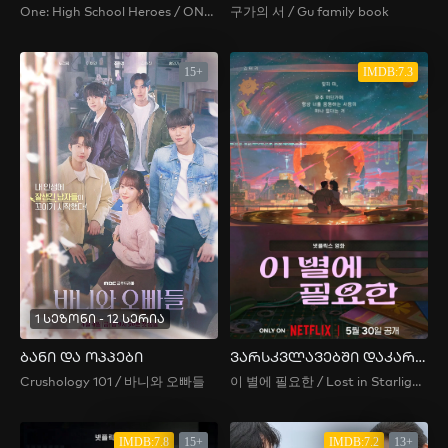
One: High School Heroes / ONE : 하이스쿨 히어로즈
구가의 서 / Gu family book
15+
IMDB:7.3
1 სეზონი - 12 სერია
ბანი და ოპპები
ვარსკვლავებში დაკარგული
Crushology 101 / 바니와 오빠들
이 별에 필요한 / Lost in Starlight / ეს ვარსკვლავი მჭირდება
IMDB:7.8
15+
IMDB:7.2
13+