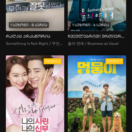
1 სეზონი - 8 სერია
1 სეზონი - 6 სერია
რაღაც არასწორია
ჩვეულებრივი ურთიერთობა
Something Is Not Right / 무언가 잘못되었다
을의 연애 / Business as Usual
IMDB:6.4
IMDB:6.7