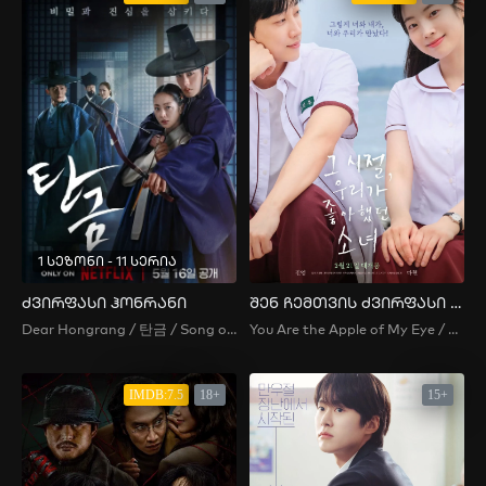
1 სეზონი - 11 სერია
ძვირფასი ჰონრანი
შენ ჩემთვის ძვირფასი ხარ
Dear Hongrang / 탄금 / Song of the Geomungo: Golden Swallow / Dear Hong Rang / Hong Rang / Tangeum / Tangeum: Geumeul Samkida / Tankeum / 탄금: 금을 삼키다
You Are the Apple of My Eye / 그 시절, 우리가 좋아했던 소녀 / Those Years, The Girl We Chased After Together / The Girl We Favored Back in the Day / Geu Sijeol, Uliga Johahaessdeon Sonyeo
IMDB:7.5
18+
15+