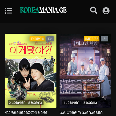
KOREA
MANIA.GE
IMDB:9.8
13+
IMDB:7.5
15+
2 სეზონი - 8 სერია
1 სეზონი - 16 სერია
დარწმუნებული ხარ?
სასტუმრო ჰანიანგში