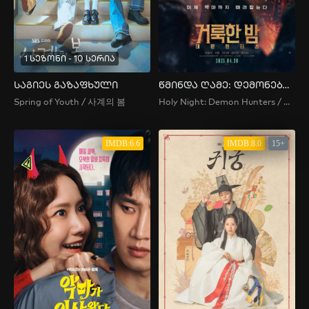
1 სეზონი - 10 სერია
საგიეს გაზაფხული
წმინდა ღამე: დემონებზე მონადირეები
Spring of Youth / 사계의 봄
Holy Night: Demon Hunters / 거룩한 밤: 데몬 헌터스
IMDB:6.6
IMDB:8.0
15+