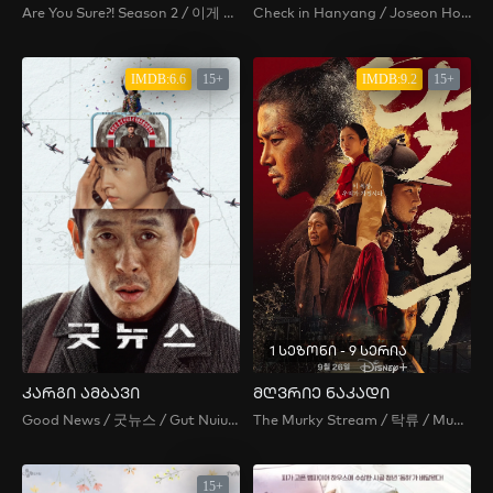
Are You Sure?! Season 2 / 이게 맞아?! 시즌2 / Are You Sure?! 2
Check in Hanyang / Joseon Hotel , Dohwa Gaekju , 도화 객주
IMDB:6.6
15+
IMDB:9.2
15+
1 სეზონი - 9 სერია
კარგი ამბავი
მღვრიე ნაკადი
Good News / 굿뉴스 / Gut Nuiuseu / 굿늬우스
The Murky Stream / 탁류 / Muddy Stream / Murky Water / Takryu
15+