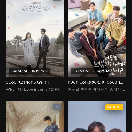
1 სეზონი - 16 სერია
1 სეზონი - 8 სერია
ყვავილობის დრო
ჩემი საიდუმლო ვამპირი
When My Love Blooms / 화양연화
거짓말, 뱀파이어가 어디 있어? / My Secret Vampire
15+
IMDB:9.2