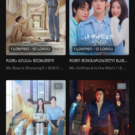
1 სეზონი - 10 სერია
1 სეზონი - 12 სერია
ჩემს ბიასს შევხვდი!
ჩემი შეყვარებული ნამდვილი მამაკაცია
My Bias Is Showing?! / 최애가 나타났다! / Choeaega Natanatda / Choi Ae Has Appeared?! / My Bias Appeared?! / 최애가 나타났다?!
My Girlfriend Is the Man! / 내 여자친구는 상남자 / My Girlfriend Is a Hot Guy / My Girlfriend Is a Real Man , My Girlfriend Is a Tough Guy / My Girlfriend's a Real Man / Nae Yeojachinguneun Sangnamja
15+
15+