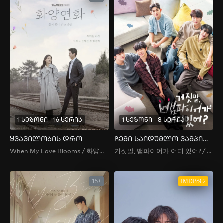
1 სეზონი - 16 სერია
1 სეზონი - 8 სერია
ყვავილობის დრო
ჩემი საიდუმლო ვამპირი
When My Love Blooms / 화양연화
거짓말, 뱀파이어가 어디 있어? / My Secret Vampire
15+
IMDB:9.2