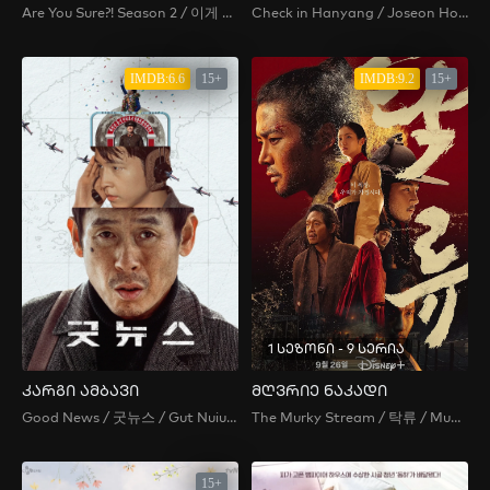
Are You Sure?! Season 2 / 이게 맞아?! 시즌2 / Are You Sure?! 2
Check in Hanyang / Joseon Hotel , Dohwa Gaekju , 도화 객주
IMDB:6.6
15+
IMDB:9.2
15+
1 სეზონი - 9 სერია
კარგი ამბავი
მღვრიე ნაკადი
Good News / 굿뉴스 / Gut Nuiuseu / 굿늬우스
The Murky Stream / 탁류 / Muddy Stream / Murky Water / Takryu
15+