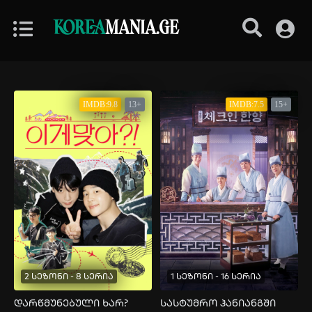
KOREA
MANIA.GE
IMDB:9.8
13+
IMDB:7.5
15+
2 სეზონი - 8 სერია
1 სეზონი - 16 სერია
დარწმუნებული ხარ?
სასტუმრო ჰანიანგში