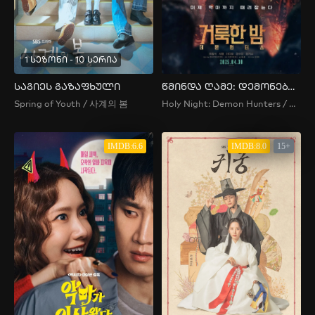
1 სეზონი - 10 სერია
საგიეს გაზაფხული
წმინდა ღამე: დემონებზე მონადირეები
Spring of Youth / 사계의 봄
Holy Night: Demon Hunters / 거룩한 밤: 데몬 헌터스
IMDB:6.6
IMDB:8.0
15+