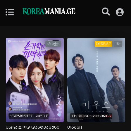
KOREA
MANIA.GE
არ აქვს
IMDB:8.7
18+
1 სეზონი - 8 სერია
1 სეზონი - 20 სერია
უბრალოდ დაატკაცუნე
თაგვი