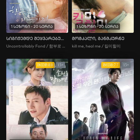
1 სეზონი - 20 სერია
1 სეზონი - 20 სერია
სიგიჟემდე შეყვარებული
მომკალი, განმკურნე
Uncontrollably Fond / 함부로 애틋하게
kill me, heal me / 킬미힐미
IMDB:8.0
15+
IMDB:7.7
15+