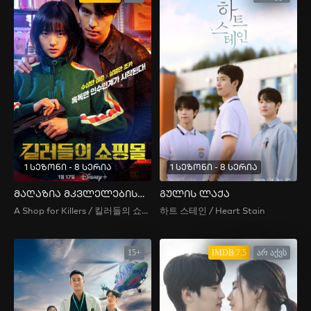
1 სეზონი - 8 სერია
1 სეზონი - 8 სერია
მაღაზია მკვლელებისთვის
გულის ლაქა
A Shop for Killers / 킬러들의 쇼핑몰 / The Killer's Shopping Mall , The Murderer’s Shopping Mall , Sarinjaui Syopingmol , 살인자의 쇼핑몰
하트 스테인 / Heart Stain
15+
IMDB:7.5
არ აქვს