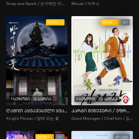
Snap and Spark / 손가락만 까딱하면 / With Just a Snap
Mouse \ 마우스
IMDB:7.5
IMDB:7.9
15+
1 სეზონი - 12 სერია
1 სეზონი - 20 სერია
ღამით აყვავებული ყვავილი
კარგი მენეჯერი / უფროსი კიმი
Knight Flower / 밤에 피는 꽃
Good Manager / Chief kim / 김과장
IMDB:9.1
18+
არ აქვს