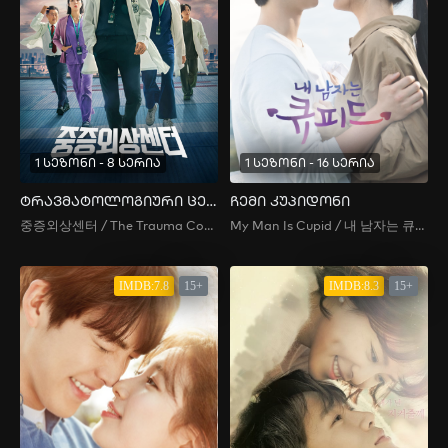
1 სეზონი - 8 სერია
1 სეზონი - 16 სერია
ტრავმატოლოგიური ცენტრი
ჩემი კუპიდონი
중증외상센터 / The Trauma Code: Heroes on Call
My Man Is Cupid / 내 남자는 큐피드 / My Boyfriend Is Cupid / Nae Namjaneun Kyupideu
IMDB:7.8
15+
IMDB:8.3
15+