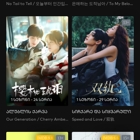
No Tail to Tell / 오늘부터 인간입니다만
은애하는 도적님아 / To My Beloved Thief
13+
1 სეზონი - 24 სერია
1 სეზონი - 29 სერია
ალუბლის ქარვა
სიჩქარე და სიყვარული
Our Generation / Cherry Amber / 樱桃琥珀
Speed and Love / 双轨
IMDB:9.8
13+
IMDB:6.6
15+