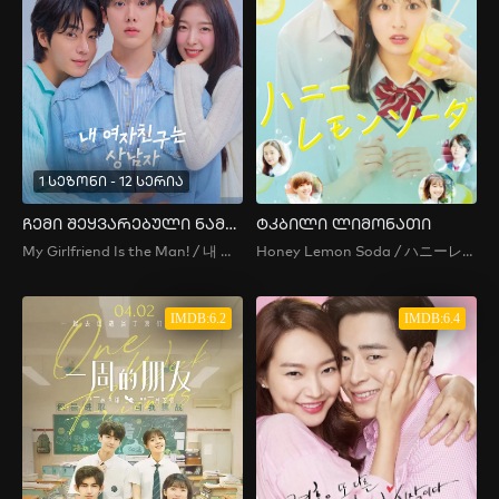
1 სეზონი - 12 სერია
ჩემი შეყვარებული ნამდვილი მამაკაცია
ტკბილი ლიმონათი
My Girlfriend Is the Man! / 내 여자친구는 상남자 / My Girlfriend Is a Hot Guy / My Girlfriend Is a Real Man , My Girlfriend Is a Tough Guy / My Girlfriend's a Real Man / Nae Yeojachinguneun Sangnamja
Honey Lemon Soda / ハニーレモンソーダ / Haniremonsoda / 青春特調蜂蜜檸檬蘇打
IMDB:6.2
IMDB:6.4