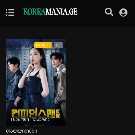
KOREA
MANIA.GE
IMDB:7.5
15+
1 სეზონი - 12 სერია
თაღლითები