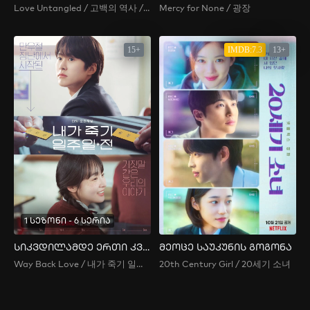
Love Untangled / 고백의 역사 / History of Confession / Gobaekui Yeoksa
Mercy for None / 광장
15+
IMDB:7.3
13+
1 სეზონი - 6 სერია
სიკვდილამდე ერთი კვირით ადრე
მეოცე საუკუნის გოგონა
Way Back Love / 내가 죽기 일주일 전
20th Century Girl / 20세기 소녀