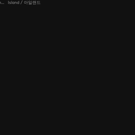
한 사람만 / The One and Only / Only One Person
Island / 아일랜드