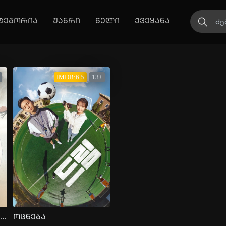
ტეგორია
ჟანრი
წელი
ქვეყანა
IMDB:6.5
13+
დღეიდან მხოლოდ ადამიანი ვარ
ოცნება