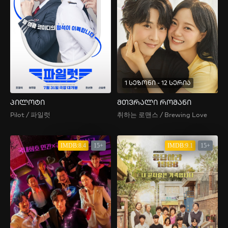
1 სეზონი - 12 სერია
პილოტი
მთვრალი რომანი
Pilot / 파일럿
취하는 로맨스 / Brewing Love
IMDB:8.4
15+
IMDB:9.1
15+