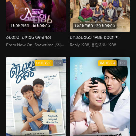
1 სეზონი - 16 სერია
1 სეზონი - 20 სერია
ახლა, შოუს დროა!
მიპასუხე 1988 წელო!
From Now On, Showtime! /지금부터, 쇼타임!지금부터, 쇼타임!
Reply 1988, 응답하라 1988
IMDB:7.0
15+
IMDB:7.4
15+