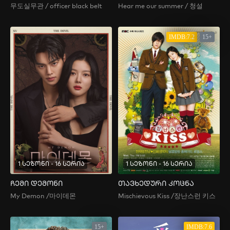
무도실무관 / officer black belt
Hear me our summer / 청설
IMDB:7.2
15+
1 სეზონი - 16 სერია
1 სეზონი - 16 სერია
ჩემი დემონი
თავხედური კოცნა
My Demon /마이데몬
Mischievous Kiss /장난스런 키스
15+
IMDB:7.6