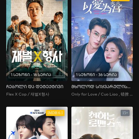
1 სეზონი - 16 სერია
1 სეზონი - 36 სერია
ჩებოლი და დეტექტივი
მხოლოდ სიყვარულისთვის
Flex X Cop / 재벌X형사
Only for Love / Cuo Liao , 错撩 , 以愛為營 , 錯撩 , Yi Ai Wei Ying , Accidental Love
IMDB:6.1
15+