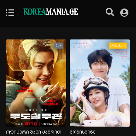
KOREA
MANIA.GE
15+
IMDB:7.7
ოფიცერი შავი ქამრით
მომისმინე