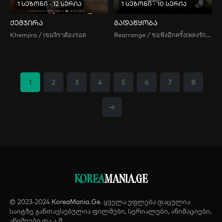
1 სეზონი - 12 სერია
1 სეზონი - 10 სერია
ქემჯირა
გადაწყობა
Khemjira / เขมจิราต้องรอด
Rearrange / ขอฟังอีกครั้งเพลงรักของเธอ
1
2
3
4
5
6
7
8
→
KOREA
MANIA.GE
© 2023-2024
KoreaMania.Ge
. ყველა უფლება დაცულია
საიტზე განთავსებულია ფილმები, სერიალები, ანიმაციები,
ანიმეები და ა.შ