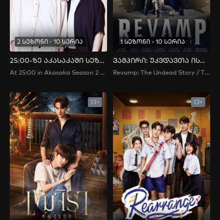
2 სეზონი - 10 სერია
1 სეზონი - 10 სერია
25:00-ზე აკასაკაში სეზონი 2
ვამპირი: უკვდავთა ისტორია
At 25:00 in Akasaka Season 2 / 25時、赤坂で シーズン2
Revamp: The Undead Story / The Vampire Project: To the Last / Vampire Project / แวมไพร์เดอะอันเดดสตอรี่ / My Broccoli
13+
13+