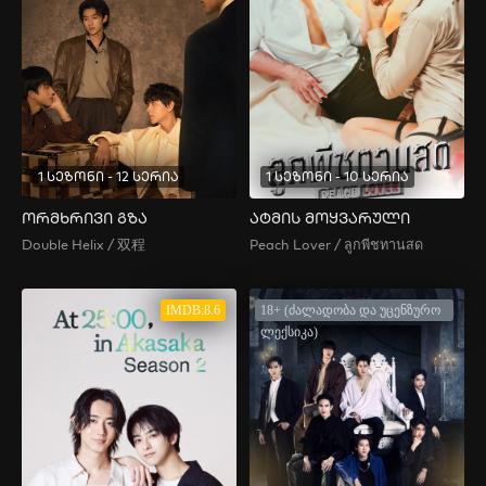
1 სეზონი - 12 სერია
1 სეზონი - 10 სერია
ორმხრივი გზა
ატმის მოყვარული
Double Helix / 双程
Peach Lover / ลูกพีชทานสด
IMDB:8.6
18+ (ძალადობა და უცენზურო
ლექსიკა)