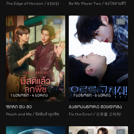
The Edge of Horizon / อรุณรุ่ง
Be My Player Two / ซอโซ่ล่ามธีร์
13+
15+
1 სეზონი - 4 სერია
1 სეზონი - 6 სერია
ფიჩი და მე
გამოასწორე შეცდომა
Peach and Me / มีสติแล้วลูกพีช
Fix the Error! / 오류를 고쳐줘!
13+